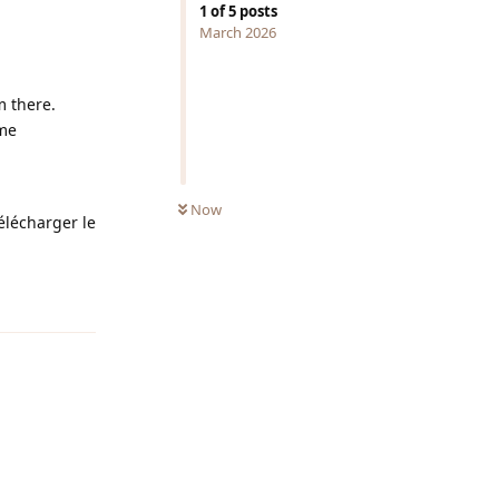
1
of
5
posts
March 2026
m there.
ame
Now
élécharger le
Reply
Reply