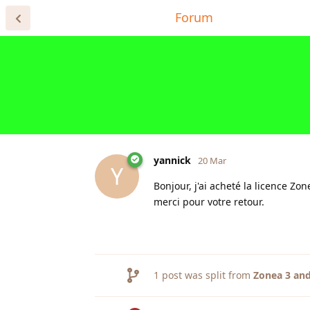
Home Page
Forum
Register for
yannick
20 Mar
Y
Bonjour, j'ai acheté la licence Zon
merci pour votre retour.
1
post was split from
Zonea 3 and